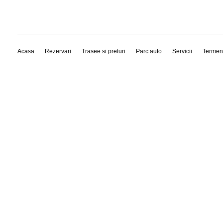
Acasa
Rezervari
Trasee si preturi
Parc auto
Servicii
Termen