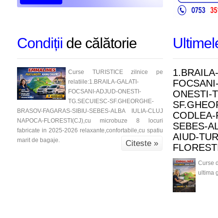
Condiții
de călătorie
Ultime
1.BRAILA
Curse TURISTICE zilnice pe
FOCSANI-
relatiile:1.BRAILA-GALATI-
FOCSANI-ADJUD-ONESTI-
ONESTI-
TG.SECUIESC-SF.GHEORGHE-
SF.GHEO
BRASOV-FAGARAS-SIBIU-SEBES-ALBA IULIA-CLUJ
CODLEA-
NAPOCA-FLORESTI(CJ),cu microbuze 8 locuri
SEBES-AL
fabricate in 2025-2026 relaxante,confortabile,cu spatiu
AIUD-TU
marit de bagaje.
Citeste »
FLORESTI
Curse d
ultima 