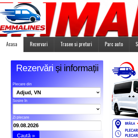
Acasa
Rezervari
Trasee si preturi
Parc auto
S
Rezervări
și informații
Plecare din
Sosire în
Zi plecare
Caută »