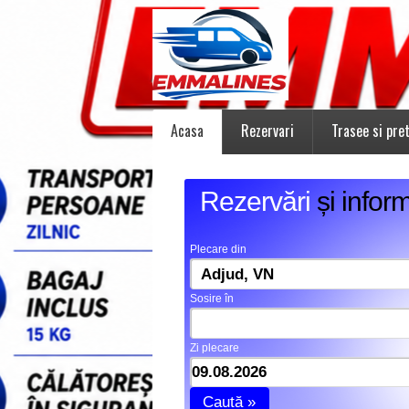
Acasa
Rezervari
Trasee si pret
Rezervări
și inform
Plecare din
Sosire în
Zi plecare
Caută »