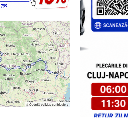
1
2
3
© OpenStreetMap contributors