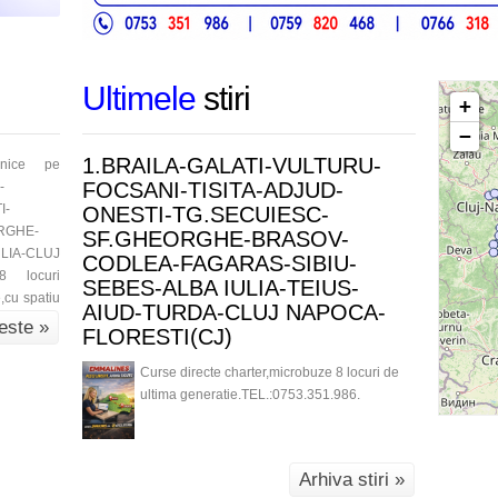
Ultimele
stiri
+
−
1.BRAILA-GALATI-VULTURU-
lnice pe
FOCSANI-TISITA-ADJUD-
-
I-
ONESTI-TG.SECUIESC-
RGHE-
SF.GHEORGHE-BRASOV-
LIA-CLUJ
CODLEA-FAGARAS-SIBIU-
8 locuri
SEBES-ALBA IULIA-TEIUS-
,cu spatiu
AIUD-TURDA-CLUJ NAPOCA-
este »
FLORESTI(CJ)
Curse directe charter,microbuze 8 locuri de
ultima generatie.TEL.:0753.351.986.
Arhiva stiri »