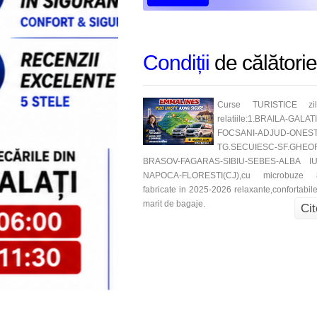
Condiții
de călătorie
Curse TURISTICE zi
relatiile:1.BRAILA-GALATI
FOCSANI-ADJUD-ONEST
TG.SECUIESC-SF.GHEO
BRASOV-FAGARAS-SIBIU-SEBES-ALBA IU
NAPOCA-FLORESTI(CJ),cu microbuze 
fabricate in 2025-2026 relaxante,confortabile
marit de bagaje.
Cit